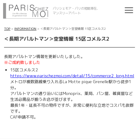
パリシェモア - パリの短期滞在、
マンスリーアパート
TOP
>
INFORMATION
> ＜長期アパルトマン＞空室情報 15区コメルス2
＜長期アパルトマン＞空室情報 15区コメルス2
長期アパルトマン情報を更新いたしました。
※ご成約致しました
15区コメルス2
https://www.parischezmoi.com/detail/15/commerce2_long.html
メトロが複数路線乗り入れるLa Motte pique Grenelle駅から徒歩1
分。
アパルトマンの通り沿いにはMonoprix、薬局、パン屋、雑貨屋など
生活必需品が揃うお店が並びます。
最長1年・延長不可の物件ですが、非常に便利な立地でコスパも抜群
です。
CAF申請不可。